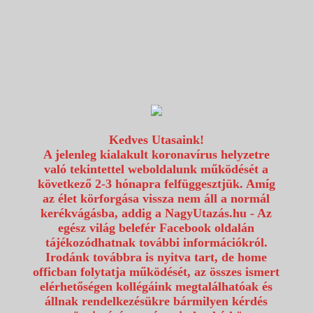
1117 Budapest, Fehérvári út 80.
info@utazzvelunk.hu
(06) 1 371 21 91, (06) 30 343 4343
0
Kedves Utasaink!
A jelenleg kialakult koronavírus helyzetre
való tekintettel weboldalunk működését a
következő 2-3 hónapra felfüggesztjük. Amíg
az élet körforgása vissza nem áll a normál
kerékvágásba, addig a NagyUtazás.hu - Az
egész világ belefér Facebook oldalán
tájékozódhatnak további információkról.
Irodánk továbbra is nyitva tart, de home
officban folytatja működését, az összes ismert
elérhetőségen kollégáink megtalálhatóak és
állnak rendelkezésükre bármilyen kérdés