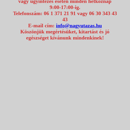
vagy ügyintézés esetén minden hétköznap
9:00-17:00-ig.
Telefonszám: 06 1 371 21 91 vagy 06 30 343 43
43
E-mail cím:
info@nagyutazas.hu
Köszönjük megértésüket, kitartást és jó
egészséget kívánunk mindenkinek!