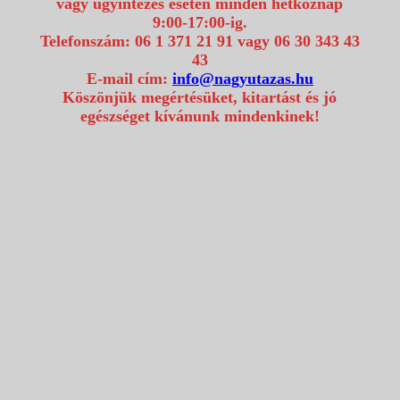
vagy ügyintézés esetén minden hétköznap
9:00-17:00-ig.
Telefonszám: 06 1 371 21 91 vagy 06 30 343 43
43
E-mail cím:
info@nagyutazas.hu
Köszönjük megértésüket, kitartást és jó
egészséget kívánunk mindenkinek!