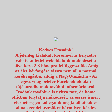
1117 Budapest, Fehérvári út 80.
info@utazzvelunk.hu
(06) 1 371 21 91, (06) 30 343 4343
0
Kedves Utasaink!
A jelenleg kialakult koronavírus helyzetre
való tekintettel weboldalunk működését a
következő 2-3 hónapra felfüggesztjük. Amíg
az élet körforgása vissza nem áll a normál
kerékvágásba, addig a NagyUtazás.hu - Az
egész világ belefér Facebook oldalán
tájékozódhatnak további információkról.
Irodánk továbbra is nyitva tart, de home
officban folytatja működését, az összes ismert
elérhetőségen kollégáink megtalálhatóak és
állnak rendelkezésükre bármilyen kérdés