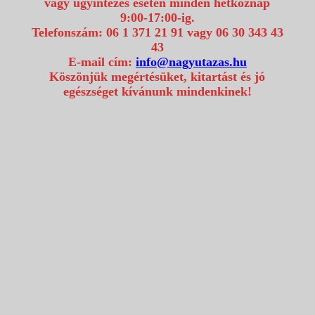
vagy ügyintézés esetén minden hétköznap
9:00-17:00-ig.
Telefonszám: 06 1 371 21 91 vagy 06 30 343 43
43
E-mail cím:
info@nagyutazas.hu
Köszönjük megértésüket, kitartást és jó
egészséget kívánunk mindenkinek!