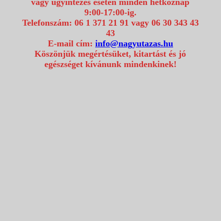
vagy ügyintézés esetén minden hétköznap
9:00-17:00-ig.
Telefonszám: 06 1 371 21 91 vagy 06 30 343 43
43
E-mail cím:
info@nagyutazas.hu
Köszönjük megértésüket, kitartást és jó
egészséget kívánunk mindenkinek!