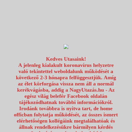
1117 Budapest, Fehérvári út 80.
info@utazzvelunk.hu
(06) 1 371 21 91, (06) 30 343 4343
0
Kedves Utasaink!
A jelenleg kialakult koronavírus helyzetre
való tekintettel weboldalunk működését a
következő 2-3 hónapra felfüggesztjük. Amíg
az élet körforgása vissza nem áll a normál
kerékvágásba, addig a NagyUtazás.hu - Az
egész világ belefér Facebook oldalán
tájékozódhatnak további információkról.
Irodánk továbbra is nyitva tart, de home
officban folytatja működését, az összes ismert
elérhetőségen kollégáink megtalálhatóak és
állnak rendelkezésükre bármilyen kérdés