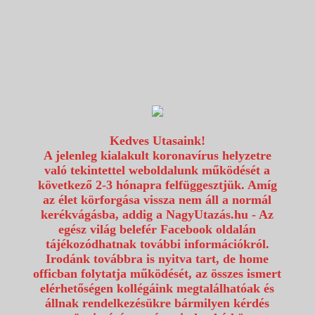
1117 Budapest, Fehérvári út 80.
info@utazzvelunk.hu
(06) 1 371 21 91, (06) 30 343 4343
0
Kedves Utasaink!
A jelenleg kialakult koronavírus helyzetre
való tekintettel weboldalunk működését a
következő 2-3 hónapra felfüggesztjük. Amíg
az élet körforgása vissza nem áll a normál
kerékvágásba, addig a NagyUtazás.hu - Az
egész világ belefér Facebook oldalán
tájékozódhatnak további információkról.
Irodánk továbbra is nyitva tart, de home
officban folytatja működését, az összes ismert
elérhetőségen kollégáink megtalálhatóak és
állnak rendelkezésükre bármilyen kérdés