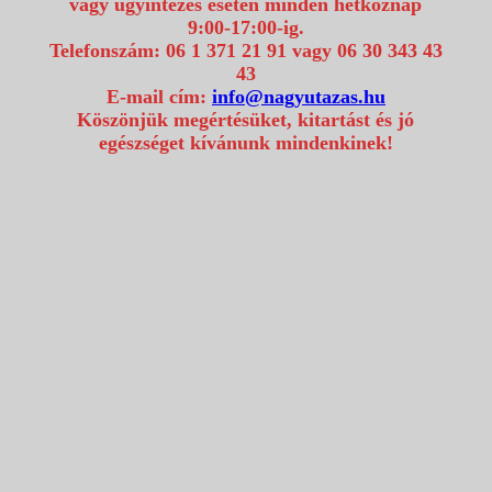
vagy ügyintézés esetén minden hétköznap
9:00-17:00-ig.
Telefonszám: 06 1 371 21 91 vagy 06 30 343 43
43
E-mail cím:
info@nagyutazas.hu
Köszönjük megértésüket, kitartást és jó
egészséget kívánunk mindenkinek!