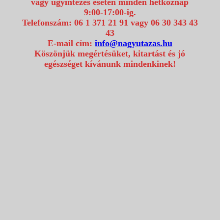
vagy ügyintézés esetén minden hétköznap
9:00-17:00-ig.
Telefonszám: 06 1 371 21 91 vagy 06 30 343 43
43
E-mail cím:
info@nagyutazas.hu
Köszönjük megértésüket, kitartást és jó
egészséget kívánunk mindenkinek!