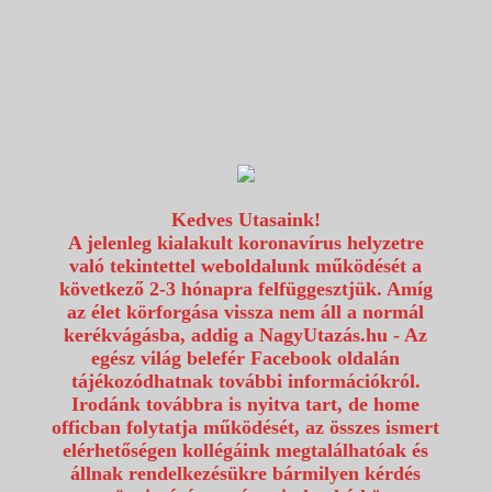
1117 Budapest, Fehérvári út 80.
info@utazzvelunk.hu
(06) 1 371 21 91, (06) 30 343 4343
0
Kedves Utasaink!
A jelenleg kialakult koronavírus helyzetre
való tekintettel weboldalunk működését a
következő 2-3 hónapra felfüggesztjük. Amíg
az élet körforgása vissza nem áll a normál
kerékvágásba, addig a NagyUtazás.hu - Az
egész világ belefér Facebook oldalán
tájékozódhatnak további információkról.
Irodánk továbbra is nyitva tart, de home
officban folytatja működését, az összes ismert
elérhetőségen kollégáink megtalálhatóak és
állnak rendelkezésükre bármilyen kérdés