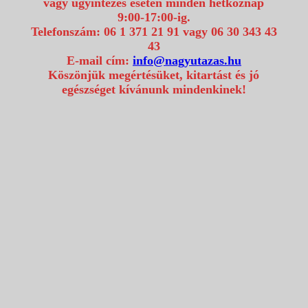
vagy ügyintézés esetén minden hétköznap
9:00-17:00-ig.
Telefonszám: 06 1 371 21 91 vagy 06 30 343 43
43
E-mail cím:
info@nagyutazas.hu
Köszönjük megértésüket, kitartást és jó
egészséget kívánunk mindenkinek!