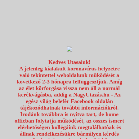
1117 Budapest, Fehérvári út 80.
info@utazzvelunk.hu
(06) 1 371 21 91, (06) 30 343 4343
0
Kedves Utasaink!
A jelenleg kialakult koronavírus helyzetre
való tekintettel weboldalunk működését a
következő 2-3 hónapra felfüggesztjük. Amíg
az élet körforgása vissza nem áll a normál
kerékvágásba, addig a NagyUtazás.hu - Az
egész világ belefér Facebook oldalán
tájékozódhatnak további információkról.
Irodánk továbbra is nyitva tart, de home
officban folytatja működését, az összes ismert
elérhetőségen kollégáink megtalálhatóak és
állnak rendelkezésükre bármilyen kérdés