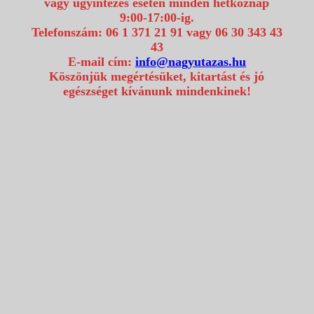
vagy ügyintézés esetén minden hétköznap
9:00-17:00-ig.
Telefonszám: 06 1 371 21 91 vagy 06 30 343 43
43
E-mail cím:
info@nagyutazas.hu
Köszönjük megértésüket, kitartást és jó
egészséget kívánunk mindenkinek!