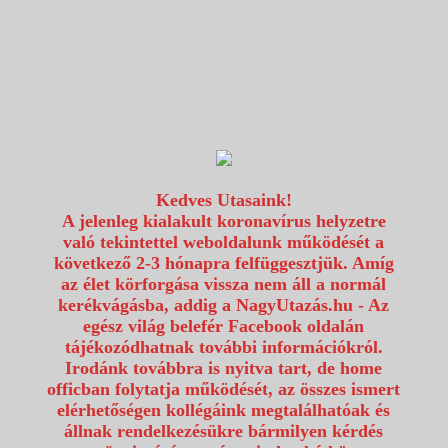
1117 Budapest, Fehérvári út 80.
info@utazzvelunk.hu
(06) 1 371 21 91, (06) 30 343 4343
0
Kedves Utasaink!
A jelenleg kialakult koronavírus helyzetre
való tekintettel weboldalunk működését a
következő 2-3 hónapra felfüggesztjük. Amíg
az élet körforgása vissza nem áll a normál
kerékvágásba, addig a NagyUtazás.hu - Az
egész világ belefér Facebook oldalán
tájékozódhatnak további információkról.
Irodánk továbbra is nyitva tart, de home
officban folytatja működését, az összes ismert
elérhetőségen kollégáink megtalálhatóak és
állnak rendelkezésükre bármilyen kérdés