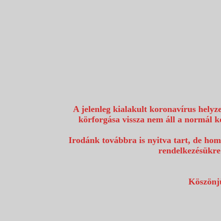
1117 Budapest, Fehérvári út 80.
info@utazzvelunk.hu
(06) 1 371 21 91, (06) 30 343 4343
0
A jelenleg kialakult koronavírus helyz
körforgása vissza nem áll a normál k
Irodánk továbbra is nyitva tart, de hom
rendelkezésükre
Köszönjü