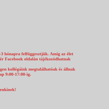
-3 hónapra felfüggesztjük. Amíg az élet
efér Facebook oldalán tájékozódhatnak
égen kollégáink megtalálhatóak és állnak
p 9:00-17:00-ig.
denkinek!