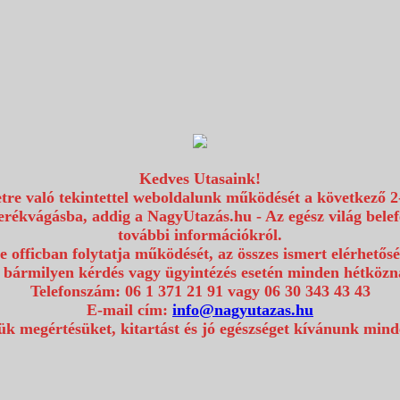
Kedves Utasaink!
etre való tekintettel weboldalunk működését a következő 2
erékvágásba, addig a NagyUtazás.hu - Az egész világ bel
további információkról.
e officban folytatja működését, az összes ismert elérhetős
 bármilyen kérdés vagy ügyintézés esetén minden hétközna
Telefonszám: 06 1 371 21 91 vagy 06 30 343 43 43
E-mail cím:
info@nagyutazas.hu
k megértésüket, kitartást és jó egészséget kívánunk min