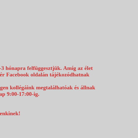
-3 hónapra felfüggesztjük. Amíg az élet
efér Facebook oldalán tájékozódhatnak
égen kollégáink megtalálhatóak és állnak
p 9:00-17:00-ig.
denkinek!