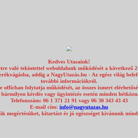
Kedves Utasaink!
etre való tekintettel weboldalunk működését a következő 2
erékvágásba, addig a NagyUtazás.hu - Az egész világ bel
további információkról.
e officban folytatja működését, az összes ismert elérhetős
 bármilyen kérdés vagy ügyintézés esetén minden hétközna
Telefonszám: 06 1 371 21 91 vagy 06 30 343 43 43
E-mail cím:
info@nagyutazas.hu
k megértésüket, kitartást és jó egészséget kívánunk min