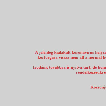
1117 Budapest, Fehérvári út 80.
info@utazzvelunk.hu
(06) 1 371 21 91, (06) 30 343 4343
0
A jelenleg kialakult koronavírus helyz
körforgása vissza nem áll a normál k
Irodánk továbbra is nyitva tart, de hom
rendelkezésükre
Köszönjü