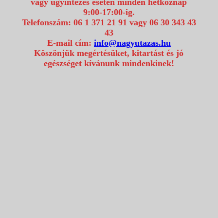
vagy ügyintézés esetén minden hétköznap
9:00-17:00-ig.
Telefonszám: 06 1 371 21 91 vagy 06 30 343 43
43
E-mail cím:
info@nagyutazas.hu
Köszönjük megértésüket, kitartást és jó
egészséget kívánunk mindenkinek!
Keresés
Részletes keresés >>