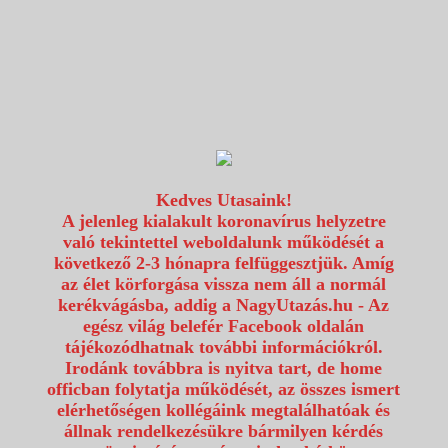
1117 Budapest, Fehérvári út 80.
info@utazzvelunk.hu
(06) 1 371 21 91, (06) 30 343 4343
0
Kedves Utasaink!
A jelenleg kialakult koronavírus helyzetre
való tekintettel weboldalunk működését a
következő 2-3 hónapra felfüggesztjük. Amíg
az élet körforgása vissza nem áll a normál
Tengerparti nyaralás
Legnépszerubb úticélok
kerékvágásba, addig a NagyUtazás.hu - Az
Részletek
egész világ belefér Facebook oldalán
tájékozódhatnak további információkról.
Utazás kereső
Irodánk továbbra is nyitva tart, de home
Hajóút kereső
officban folytatja működését, az összes ismert
Buszos utak kereső
elérhetőségen kollégáink megtalálhatóak és
állnak rendelkezésükre bármilyen kérdés