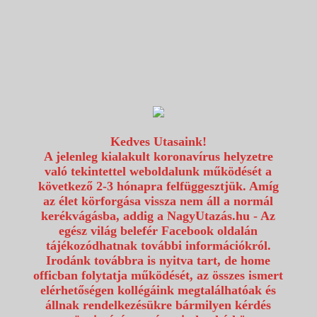
1117 Budapest, Fehérvári út 80.
info@utazzvelunk.hu
(06) 1 371 21 91, (06) 30 343 4343
0
Kedves Utasaink!
A jelenleg kialakult koronavírus helyzetre
való tekintettel weboldalunk működését a
következő 2-3 hónapra felfüggesztjük. Amíg
az élet körforgása vissza nem áll a normál
kerékvágásba, addig a NagyUtazás.hu - Az
egész világ belefér Facebook oldalán
tájékozódhatnak további információkról.
Irodánk továbbra is nyitva tart, de home
officban folytatja működését, az összes ismert
elérhetőségen kollégáink megtalálhatóak és
állnak rendelkezésükre bármilyen kérdés