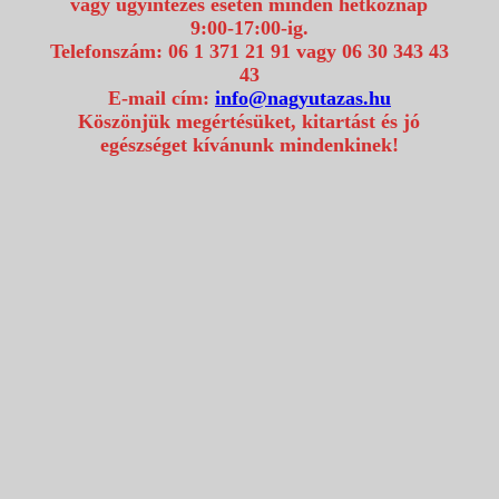
vagy ügyintézés esetén minden hétköznap
9:00-17:00-ig.
Telefonszám: 06 1 371 21 91 vagy 06 30 343 43
43
E-mail cím:
info@nagyutazas.hu
Köszönjük megértésüket, kitartást és jó
egészséget kívánunk mindenkinek!