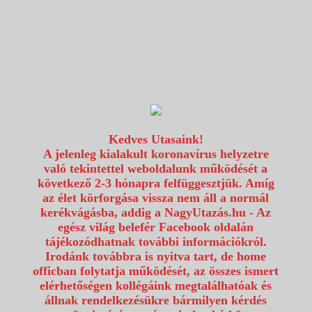
1117 Budapest, Fehérvári út 80.
info@utazzvelunk.hu
(06) 1 371 21 91, (06) 30 343 4343
0
Kedves Utasaink!
A jelenleg kialakult koronavírus helyzetre
való tekintettel weboldalunk működését a
következő 2-3 hónapra felfüggesztjük. Amíg
az élet körforgása vissza nem áll a normál
kerékvágásba, addig a NagyUtazás.hu - Az
egész világ belefér Facebook oldalán
tájékozódhatnak további információkról.
Irodánk továbbra is nyitva tart, de home
officban folytatja működését, az összes ismert
elérhetőségen kollégáink megtalálhatóak és
állnak rendelkezésükre bármilyen kérdés