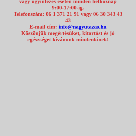
vagy ügyintézés esetén minden hétköznap
9:00-17:00-ig.
Telefonszám: 06 1 371 21 91 vagy 06 30 343 43
43
E-mail cím:
info@nagyutazas.hu
Köszönjük megértésüket, kitartást és jó
egészséget kívánunk mindenkinek!