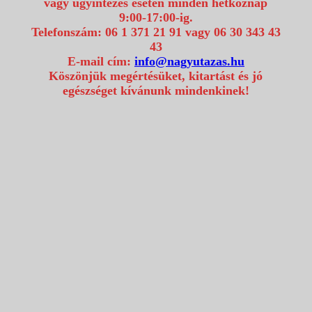
vagy ügyintézés esetén minden hétköznap
9:00-17:00-ig.
Telefonszám: 06 1 371 21 91 vagy 06 30 343 43
43
E-mail cím:
info@nagyutazas.hu
Köszönjük megértésüket, kitartást és jó
egészséget kívánunk mindenkinek!