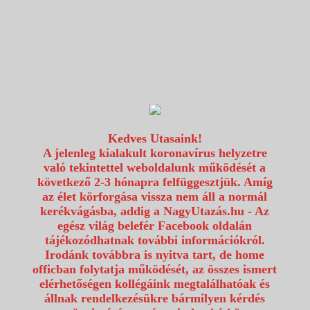
1117 Budapest, Fehérvári út 80.
info@utazzvelunk.hu
(06) 1 371 21 91, (06) 30 343 4343
0
Kedves Utasaink!
A jelenleg kialakult koronavírus helyzetre
való tekintettel weboldalunk működését a
következő 2-3 hónapra felfüggesztjük. Amíg
az élet körforgása vissza nem áll a normál
kerékvágásba, addig a NagyUtazás.hu - Az
egész világ belefér Facebook oldalán
tájékozódhatnak további információkról.
Irodánk továbbra is nyitva tart, de home
officban folytatja működését, az összes ismert
elérhetőségen kollégáink megtalálhatóak és
állnak rendelkezésükre bármilyen kérdés