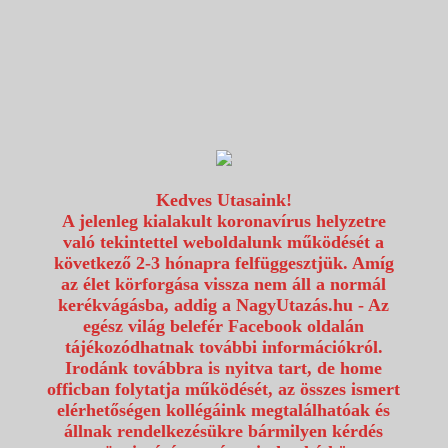
1117 Budapest, Fehérvári út 80.
info@utazzvelunk.hu
(06) 1 371 21 91, (06) 30 343 4343
0
Kedves Utasaink!
A jelenleg kialakult koronavírus helyzetre
való tekintettel weboldalunk működését a
következő 2-3 hónapra felfüggesztjük. Amíg
az élet körforgása vissza nem áll a normál
kerékvágásba, addig a NagyUtazás.hu - Az
egész világ belefér Facebook oldalán
tájékozódhatnak további információkról.
Irodánk továbbra is nyitva tart, de home
officban folytatja működését, az összes ismert
elérhetőségen kollégáink megtalálhatóak és
állnak rendelkezésükre bármilyen kérdés