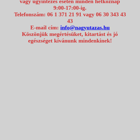
vagy ügyintézés esetén minden hétköznap
9:00-17:00-ig.
Telefonszám: 06 1 371 21 91 vagy 06 30 343 43
43
E-mail cím:
info@nagyutazas.hu
Köszönjük megértésüket, kitartást és jó
egészséget kívánunk mindenkinek!