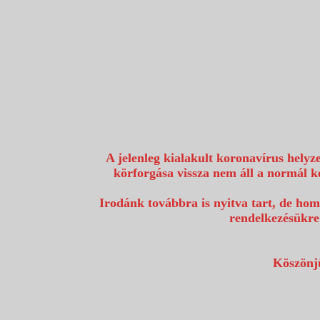
1117 Budapest, Fehérvári út 80.
info@utazzvelunk.hu
(06) 1 371 21 91, (06) 30 343 4343
0
A jelenleg kialakult koronavírus helyz
körforgása vissza nem áll a normál k
Irodánk továbbra is nyitva tart, de hom
rendelkezésükre
Köszönjü