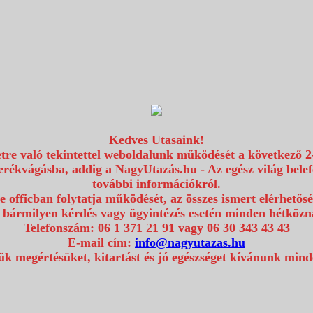
Kedves Utasaink!
etre való tekintettel weboldalunk működését a következő 2
erékvágásba, addig a NagyUtazás.hu - Az egész világ bel
további információkról.
e officban folytatja működését, az összes ismert elérhetős
 bármilyen kérdés vagy ügyintézés esetén minden hétközna
Telefonszám: 06 1 371 21 91 vagy 06 30 343 43 43
E-mail cím:
info@nagyutazas.hu
k megértésüket, kitartást és jó egészséget kívánunk min