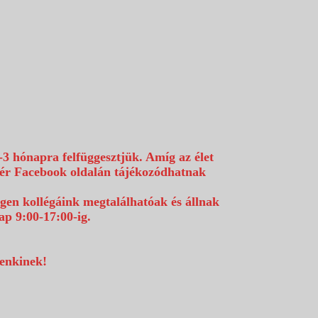
-3 hónapra felfüggesztjük. Amíg az élet
efér Facebook oldalán tájékozódhatnak
égen kollégáink megtalálhatóak és állnak
p 9:00-17:00-ig.
denkinek!