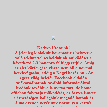
1117 Budapest, Fehérvári út 80.
info@utazzvelunk.hu
(06) 1 371 21 91, (06) 30 343 4343
0
Kedves Utasaink!
A jelenleg kialakult koronavírus helyzetre
való tekintettel weboldalunk működését a
következő 2-3 hónapra felfüggesztjük. Amíg
az élet körforgása vissza nem áll a normál
kerékvágásba, addig a NagyUtazás.hu - Az
egész világ belefér Facebook oldalán
tájékozódhatnak további információkról.
Irodánk továbbra is nyitva tart, de home
officban folytatja működését, az összes ismert
elérhetőségen kollégáink megtalálhatóak és
állnak rendelkezésükre bármilyen kérdés