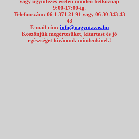
vagy ügyintézés esetén minden hétköznap
9:00-17:00-ig.
Telefonszám: 06 1 371 21 91 vagy 06 30 343 43
43
E-mail cím:
info@nagyutazas.hu
Köszönjük megértésüket, kitartást és jó
egészséget kívánunk mindenkinek!