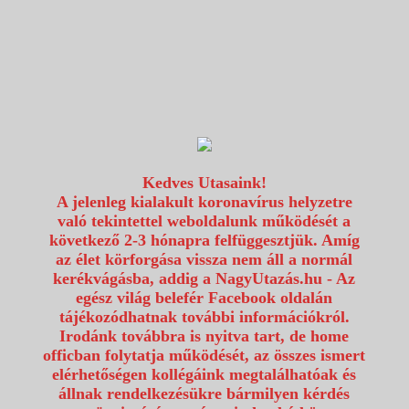
1117 Budapest, Fehérvári út 80.
info@utazzvelunk.hu
(06) 1 371 21 91, (06) 30 343 4343
0
Kedves Utasaink!
A jelenleg kialakult koronavírus helyzetre
való tekintettel weboldalunk működését a
következő 2-3 hónapra felfüggesztjük. Amíg
az élet körforgása vissza nem áll a normál
kerékvágásba, addig a NagyUtazás.hu - Az
egész világ belefér Facebook oldalán
tájékozódhatnak további információkról.
Irodánk továbbra is nyitva tart, de home
officban folytatja működését, az összes ismert
elérhetőségen kollégáink megtalálhatóak és
állnak rendelkezésükre bármilyen kérdés