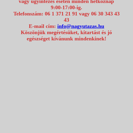
vagy ügyintézés esetén minden hétköznap
9:00-17:00-ig.
Telefonszám: 06 1 371 21 91 vagy 06 30 343 43
43
E-mail cím:
info@nagyutazas.hu
Köszönjük megértésüket, kitartást és jó
egészséget kívánunk mindenkinek!