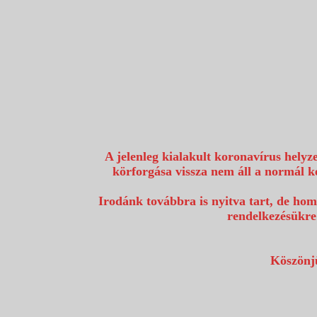
1117 Budapest, Fehérvári út 80.
info@utazzvelunk.hu
(06) 1 371 21 91, (06) 30 343 4343
0
A jelenleg kialakult koronavírus helyz
körforgása vissza nem áll a normál k
Irodánk továbbra is nyitva tart, de hom
rendelkezésükre
Köszönjü