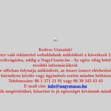
Kedves Utasaink!
etre való tekintettel weboldalunk működését a következő 2
erékvágásba, addig a NagyUtazás.hu - Az egész világ bel
további információkról.
e officban folytatja működését, az összes ismert elérhetős
 bármilyen kérdés vagy ügyintézés esetén minden hétközna
Telefonszám: 06 1 371 21 91 vagy 06 30 343 43 43
E-mail cím:
info@nagyutazas.hu
k megértésüket, kitartást és jó egészséget kívánunk min