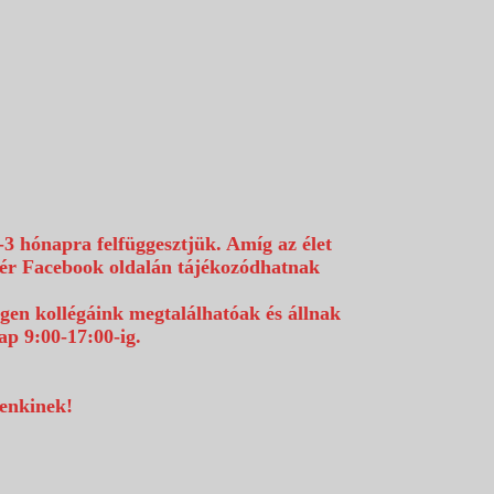
-3 hónapra felfüggesztjük. Amíg az élet
efér Facebook oldalán tájékozódhatnak
égen kollégáink megtalálhatóak és állnak
p 9:00-17:00-ig.
denkinek!