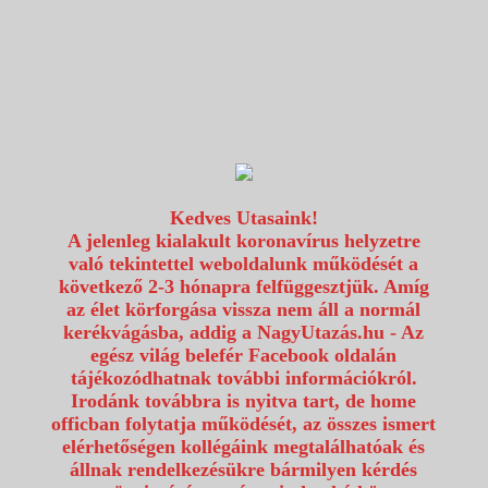
1117 Budapest, Fehérvári út 80.
info@utazzvelunk.hu
(06) 1 371 21 91, (06) 30 343 4343
0
Kedves Utasaink!
A jelenleg kialakult koronavírus helyzetre
való tekintettel weboldalunk működését a
következő 2-3 hónapra felfüggesztjük. Amíg
az élet körforgása vissza nem áll a normál
kerékvágásba, addig a NagyUtazás.hu - Az
egész világ belefér Facebook oldalán
tájékozódhatnak további információkról.
Irodánk továbbra is nyitva tart, de home
officban folytatja működését, az összes ismert
elérhetőségen kollégáink megtalálhatóak és
állnak rendelkezésükre bármilyen kérdés