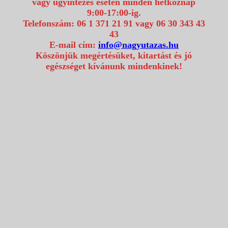
vagy ügyintézés esetén minden hétköznap
9:00-17:00-ig.
Telefonszám: 06 1 371 21 91 vagy 06 30 343 43
43
E-mail cím:
info@nagyutazas.hu
Köszönjük megértésüket, kitartást és jó
egészséget kívánunk mindenkinek!