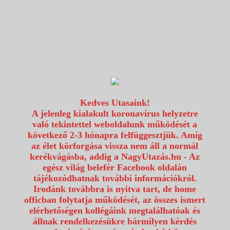
1117 Budapest, Fehérvári út 80.
info@utazzvelunk.hu
(06) 1 371 21 91, (06) 30 343 4343
0
Kedves Utasaink!
A jelenleg kialakult koronavírus helyzetre
való tekintettel weboldalunk működését a
következő 2-3 hónapra felfüggesztjük. Amíg
az élet körforgása vissza nem áll a normál
kerékvágásba, addig a NagyUtazás.hu - Az
egész világ belefér Facebook oldalán
tájékozódhatnak további információkról.
Irodánk továbbra is nyitva tart, de home
officban folytatja működését, az összes ismert
elérhetőségen kollégáink megtalálhatóak és
állnak rendelkezésükre bármilyen kérdés