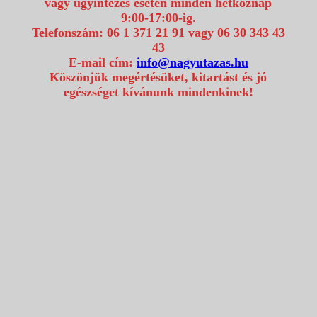
vagy ügyintézés esetén minden hétköznap
9:00-17:00-ig.
Telefonszám: 06 1 371 21 91 vagy 06 30 343 43
43
E-mail cím:
info@nagyutazas.hu
Köszönjük megértésüket, kitartást és jó
egészséget kívánunk mindenkinek!