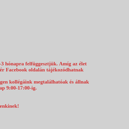
-3 hónapra felfüggesztjük. Amíg az élet
efér Facebook oldalán tájékozódhatnak
égen kollégáink megtalálhatóak és állnak
p 9:00-17:00-ig.
denkinek!