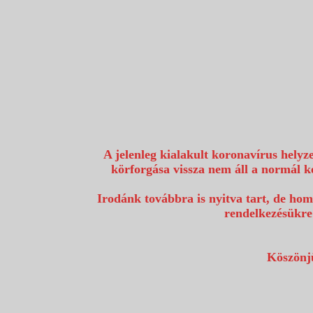
1117 Budapest, Fehérvári út 80.
info@utazzvelunk.hu
(06) 1 371 21 91, (06) 30 343 4343
0
A jelenleg kialakult koronavírus helyz
körforgása vissza nem áll a normál k
Irodánk továbbra is nyitva tart, de hom
rendelkezésükre
Köszönjü