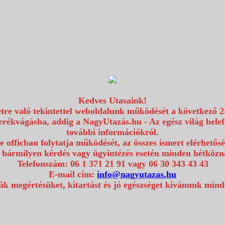
Kedves Utasaink!
etre való tekintettel weboldalunk működését a következő 2
erékvágásba, addig a NagyUtazás.hu - Az egész világ bel
további információkról.
e officban folytatja működését, az összes ismert elérhetős
 bármilyen kérdés vagy ügyintézés esetén minden hétközna
Telefonszám: 06 1 371 21 91 vagy 06 30 343 43 43
E-mail cím:
info@nagyutazas.hu
k megértésüket, kitartást és jó egészséget kívánunk min