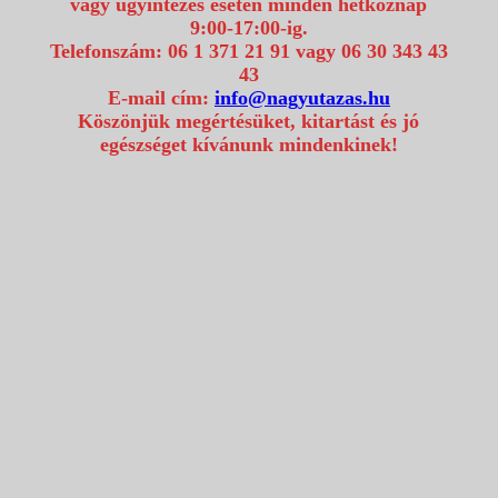
vagy ügyintézés esetén minden hétköznap
9:00-17:00-ig.
Telefonszám: 06 1 371 21 91 vagy 06 30 343 43
43
E-mail cím:
info@nagyutazas.hu
Köszönjük megértésüket, kitartást és jó
egészséget kívánunk mindenkinek!