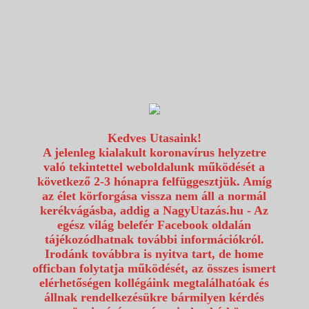
1117 Budapest, Fehérvári út 80.
info@utazzvelunk.hu
(06) 1 371 21 91, (06) 30 343 4343
0
Kedves Utasaink!
A jelenleg kialakult koronavírus helyzetre
való tekintettel weboldalunk működését a
következő 2-3 hónapra felfüggesztjük. Amíg
az élet körforgása vissza nem áll a normál
kerékvágásba, addig a NagyUtazás.hu - Az
egész világ belefér Facebook oldalán
tájékozódhatnak további információkról.
Irodánk továbbra is nyitva tart, de home
officban folytatja működését, az összes ismert
elérhetőségen kollégáink megtalálhatóak és
állnak rendelkezésükre bármilyen kérdés