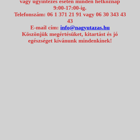
vagy ügyintézés esetén minden hétköznap
9:00-17:00-ig.
Telefonszám: 06 1 371 21 91 vagy 06 30 343 43
43
E-mail cím:
info@nagyutazas.hu
Köszönjük megértésüket, kitartást és jó
egészséget kívánunk mindenkinek!