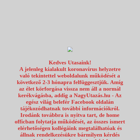
1117 Budapest, Fehérvári út 80.
info@utazzvelunk.hu
(06) 1 371 21 91, (06) 30 343 4343
0
Kedves Utasaink!
A jelenleg kialakult koronavírus helyzetre
való tekintettel weboldalunk működését a
következő 2-3 hónapra felfüggesztjük. Amíg
az élet körforgása vissza nem áll a normál
kerékvágásba, addig a NagyUtazás.hu - Az
egész világ belefér Facebook oldalán
tájékozódhatnak további információkról.
Irodánk továbbra is nyitva tart, de home
officban folytatja működését, az összes ismert
elérhetőségen kollégáink megtalálhatóak és
állnak rendelkezésükre bármilyen kérdés