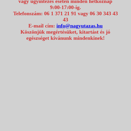
vagy ügyintézés esetén minden hétköznap
9:00-17:00-ig.
Telefonszám: 06 1 371 21 91 vagy 06 30 343 43
43
E-mail cím:
info@nagyutazas.hu
Köszönjük megértésüket, kitartást és jó
egészséget kívánunk mindenkinek!