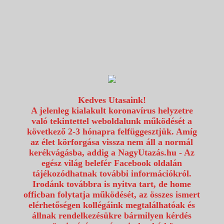
1117 Budapest, Fehérvári út 80.
info@utazzvelunk.hu
(06) 1 371 21 91, (06) 30 343 4343
0
Kedves Utasaink!
A jelenleg kialakult koronavírus helyzetre
való tekintettel weboldalunk működését a
következő 2-3 hónapra felfüggesztjük. Amíg
az élet körforgása vissza nem áll a normál
kerékvágásba, addig a NagyUtazás.hu - Az
egész világ belefér Facebook oldalán
tájékozódhatnak további információkról.
Irodánk továbbra is nyitva tart, de home
officban folytatja működését, az összes ismert
elérhetőségen kollégáink megtalálhatóak és
állnak rendelkezésükre bármilyen kérdés