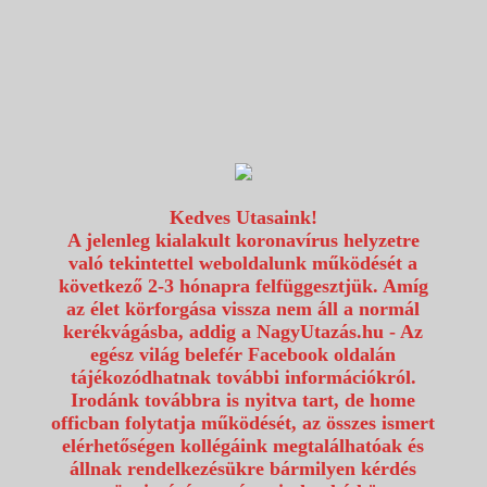
1117 Budapest, Fehérvári út 80.
info@utazzvelunk.hu
(06) 1 371 21 91, (06) 30 343 4343
0
Kedves Utasaink!
A jelenleg kialakult koronavírus helyzetre
való tekintettel weboldalunk működését a
következő 2-3 hónapra felfüggesztjük. Amíg
az élet körforgása vissza nem áll a normál
kerékvágásba, addig a NagyUtazás.hu - Az
egész világ belefér Facebook oldalán
tájékozódhatnak további információkról.
Irodánk továbbra is nyitva tart, de home
officban folytatja működését, az összes ismert
elérhetőségen kollégáink megtalálhatóak és
állnak rendelkezésükre bármilyen kérdés