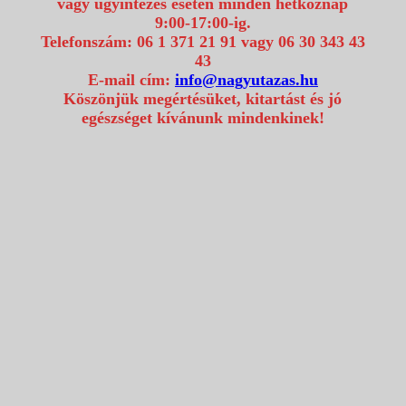
vagy ügyintézés esetén minden hétköznap
9:00-17:00-ig.
Telefonszám: 06 1 371 21 91 vagy 06 30 343 43
43
E-mail cím:
info@nagyutazas.hu
Köszönjük megértésüket, kitartást és jó
egészséget kívánunk mindenkinek!