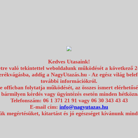
Kedves Utasaink!
etre való tekintettel weboldalunk működését a következő 2
erékvágásba, addig a NagyUtazás.hu - Az egész világ bel
további információkról.
e officban folytatja működését, az összes ismert elérhetős
 bármilyen kérdés vagy ügyintézés esetén minden hétközna
Telefonszám: 06 1 371 21 91 vagy 06 30 343 43 43
E-mail cím:
info@nagyutazas.hu
k megértésüket, kitartást és jó egészséget kívánunk min