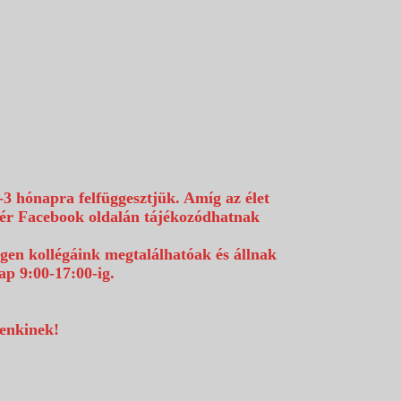
-3 hónapra felfüggesztjük. Amíg az élet
efér Facebook oldalán tájékozódhatnak
égen kollégáink megtalálhatóak és állnak
p 9:00-17:00-ig.
denkinek!