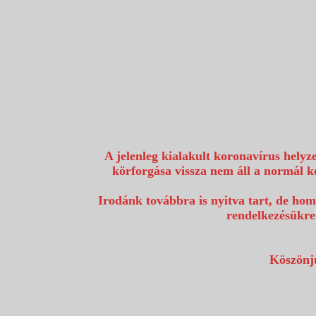
1117 Budapest, Fehérvári út 80.
info@utazzvelunk.hu
(06) 1 371 21 91, (06) 30 343 4343
0
A jelenleg kialakult koronavírus helyz
körforgása vissza nem áll a normál k
Irodánk továbbra is nyitva tart, de hom
rendelkezésükre
Köszönjü