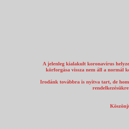
1117 Budapest, Fehérvári út 80.
info@utazzvelunk.hu
(06) 1 371 21 91, (06) 30 343 4343
0
A jelenleg kialakult koronavírus helyz
körforgása vissza nem áll a normál k
Irodánk továbbra is nyitva tart, de hom
rendelkezésükre
Köszönjü