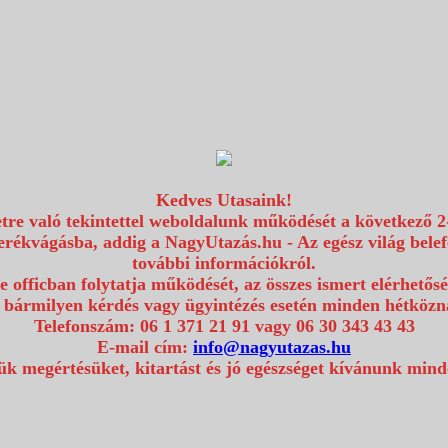
Kedves Utasaink!
etre való tekintettel weboldalunk működését a következő 2
erékvágásba, addig a NagyUtazás.hu - Az egész világ bel
további információkról.
e officban folytatja működését, az összes ismert elérhetős
 bármilyen kérdés vagy ügyintézés esetén minden hétközna
Telefonszám: 06 1 371 21 91 vagy 06 30 343 43 43
E-mail cím:
info@nagyutazas.hu
k megértésüket, kitartást és jó egészséget kívánunk min