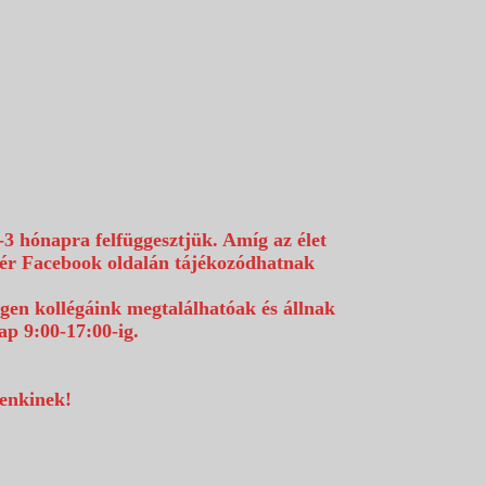
-3 hónapra felfüggesztjük. Amíg az élet
efér Facebook oldalán tájékozódhatnak
égen kollégáink megtalálhatóak és állnak
p 9:00-17:00-ig.
denkinek!