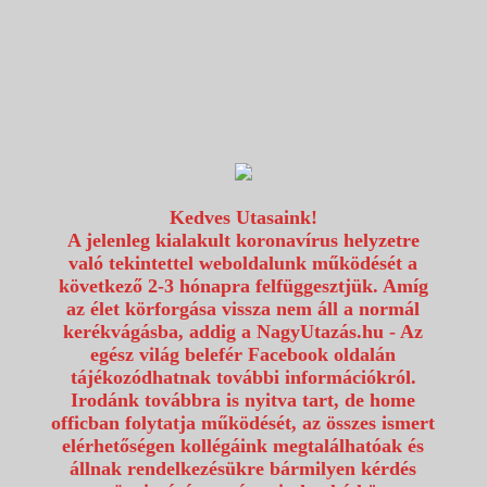
1117 Budapest, Fehérvári út 80.
info@utazzvelunk.hu
(06) 1 371 21 91, (06) 30 343 4343
0
Kedves Utasaink!
A jelenleg kialakult koronavírus helyzetre
való tekintettel weboldalunk működését a
következő 2-3 hónapra felfüggesztjük. Amíg
az élet körforgása vissza nem áll a normál
kerékvágásba, addig a NagyUtazás.hu - Az
egész világ belefér Facebook oldalán
tájékozódhatnak további információkról.
Irodánk továbbra is nyitva tart, de home
officban folytatja működését, az összes ismert
elérhetőségen kollégáink megtalálhatóak és
állnak rendelkezésükre bármilyen kérdés