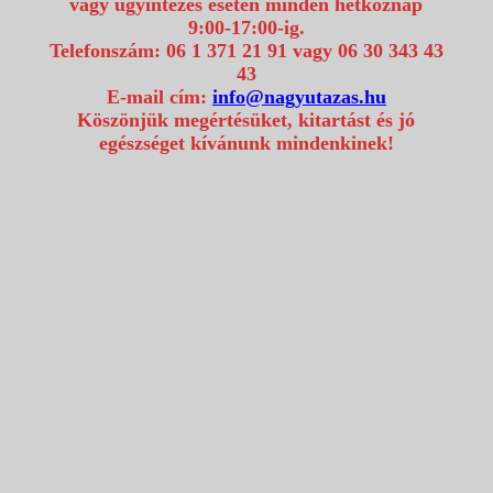
vagy ügyintézés esetén minden hétköznap
9:00-17:00-ig.
Telefonszám: 06 1 371 21 91 vagy 06 30 343 43
43
E-mail cím:
info@nagyutazas.hu
Köszönjük megértésüket, kitartást és jó
egészséget kívánunk mindenkinek!