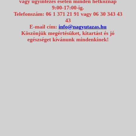
vagy ügyintézés esetén minden hétköznap
9:00-17:00-ig.
Telefonszám: 06 1 371 21 91 vagy 06 30 343 43
43
E-mail cím:
info@nagyutazas.hu
Köszönjük megértésüket, kitartást és jó
egészséget kívánunk mindenkinek!