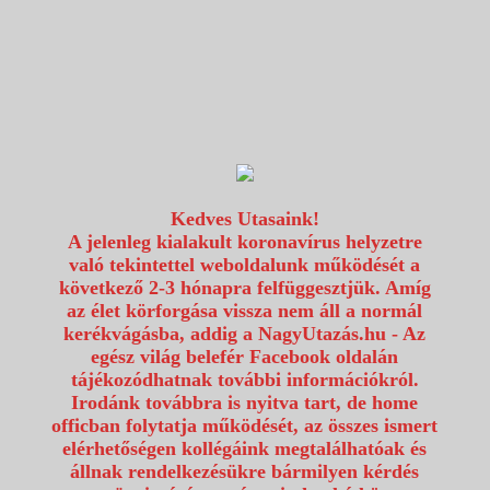
1117 Budapest, Fehérvári út 80.
info@utazzvelunk.hu
(06) 1 371 21 91, (06) 30 343 4343
0
Kedves Utasaink!
A jelenleg kialakult koronavírus helyzetre
való tekintettel weboldalunk működését a
következő 2-3 hónapra felfüggesztjük. Amíg
az élet körforgása vissza nem áll a normál
kerékvágásba, addig a NagyUtazás.hu - Az
egész világ belefér Facebook oldalán
tájékozódhatnak további információkról.
Irodánk továbbra is nyitva tart, de home
officban folytatja működését, az összes ismert
elérhetőségen kollégáink megtalálhatóak és
állnak rendelkezésükre bármilyen kérdés