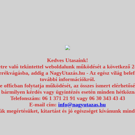
Kedves Utasaink!
etre való tekintettel weboldalunk működését a következő 2
erékvágásba, addig a NagyUtazás.hu - Az egész világ bel
további információkról.
e officban folytatja működését, az összes ismert elérhetős
 bármilyen kérdés vagy ügyintézés esetén minden hétközna
Telefonszám: 06 1 371 21 91 vagy 06 30 343 43 43
E-mail cím:
info@nagyutazas.hu
k megértésüket, kitartást és jó egészséget kívánunk min