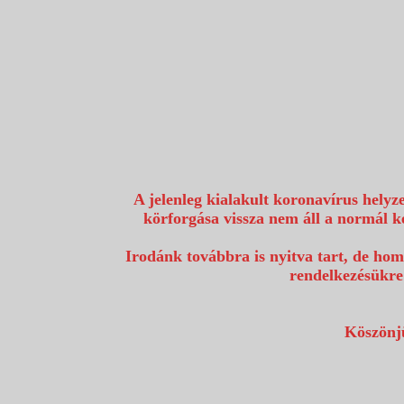
1117 Budapest, Fehérvári út 80.
info@utazzvelunk.hu
(06) 1 371 21 91, (06) 30 343 4343
0
A jelenleg kialakult koronavírus helyz
körforgása vissza nem áll a normál k
Irodánk továbbra is nyitva tart, de hom
rendelkezésükre
Köszönjü