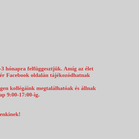
-3 hónapra felfüggesztjük. Amíg az élet
efér Facebook oldalán tájékozódhatnak
égen kollégáink megtalálhatóak és állnak
p 9:00-17:00-ig.
denkinek!