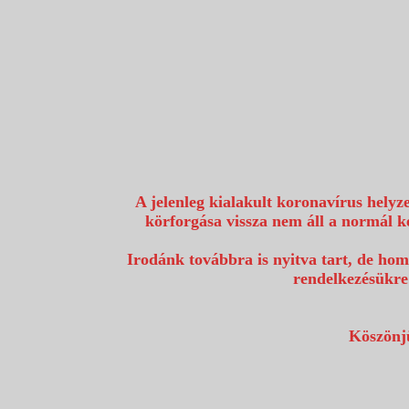
1117 Budapest, Fehérvári út 80.
info@utazzvelunk.hu
(06) 1 371 21 91, (06) 30 343 4343
0
A jelenleg kialakult koronavírus helyz
körforgása vissza nem áll a normál k
Irodánk továbbra is nyitva tart, de hom
rendelkezésükre
Köszönjü