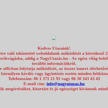
Kedves Utasaink!
etre való tekintettel weboldalunk működését a következő 2
erékvágásba, addig a NagyUtazás.hu - Az egész világ bel
további információkról.
e officban folytatja működését, az összes ismert elérhetős
 bármilyen kérdés vagy ügyintézés esetén minden hétközna
Telefonszám: 06 1 371 21 91 vagy 06 30 343 43 43
E-mail cím:
info@nagyutazas.hu
k megértésüket, kitartást és jó egészséget kívánunk min