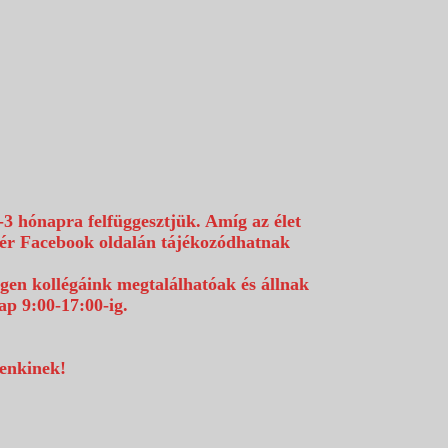
-3 hónapra felfüggesztjük. Amíg az élet
efér Facebook oldalán tájékozódhatnak
égen kollégáink megtalálhatóak és állnak
p 9:00-17:00-ig.
denkinek!