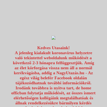
1117 Budapest, Fehérvári út 80.
info@utazzvelunk.hu
(06) 1 371 21 91, (06) 30 343 4343
0
Kedves Utasaink!
A jelenleg kialakult koronavírus helyzetre
való tekintettel weboldalunk működését a
következő 2-3 hónapra felfüggesztjük. Amíg
az élet körforgása vissza nem áll a normál
kerékvágásba, addig a NagyUtazás.hu - Az
egész világ belefér Facebook oldalán
tájékozódhatnak további információkról.
Irodánk továbbra is nyitva tart, de home
officban folytatja működését, az összes ismert
elérhetőségen kollégáink megtalálhatóak és
állnak rendelkezésükre bármilyen kérdés