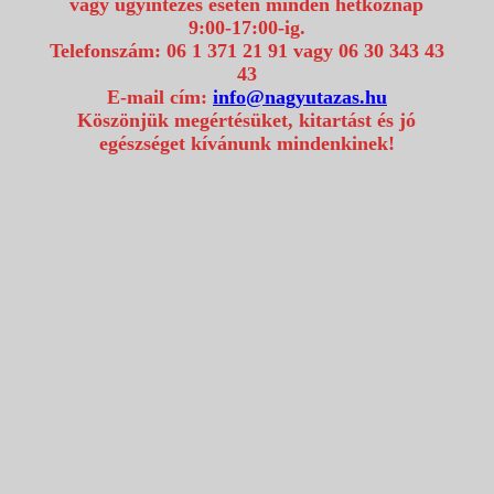
vagy ügyintézés esetén minden hétköznap
9:00-17:00-ig.
Telefonszám: 06 1 371 21 91 vagy 06 30 343 43
43
E-mail cím:
info@nagyutazas.hu
Köszönjük megértésüket, kitartást és jó
egészséget kívánunk mindenkinek!