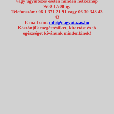
vagy ügyintézés esetén minden hétköznap
9:00-17:00-ig.
Telefonszám: 06 1 371 21 91 vagy 06 30 343 43
43
E-mail cím:
info@nagyutazas.hu
Köszönjük megértésüket, kitartást és jó
egészséget kívánunk mindenkinek!