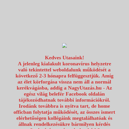
1117 Budapest, Fehérvári út 80.
info@utazzvelunk.hu
(06) 1 371 21 91, (06) 30 343 4343
0
Kedves Utasaink!
A jelenleg kialakult koronavírus helyzetre
való tekintettel weboldalunk működését a
következő 2-3 hónapra felfüggesztjük. Amíg
az élet körforgása vissza nem áll a normál
kerékvágásba, addig a NagyUtazás.hu - Az
egész világ belefér Facebook oldalán
tájékozódhatnak további információkról.
Irodánk továbbra is nyitva tart, de home
officban folytatja működését, az összes ismert
elérhetőségen kollégáink megtalálhatóak és
állnak rendelkezésükre bármilyen kérdés