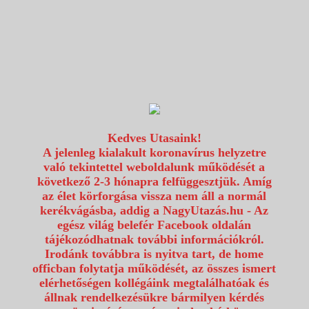
1117 Budapest, Fehérvári út 80.
info@utazzvelunk.hu
(06) 1 371 21 91, (06) 30 343 4343
0
Kedves Utasaink!
A jelenleg kialakult koronavírus helyzetre
való tekintettel weboldalunk működését a
következő 2-3 hónapra felfüggesztjük. Amíg
az élet körforgása vissza nem áll a normál
kerékvágásba, addig a NagyUtazás.hu - Az
egész világ belefér Facebook oldalán
tájékozódhatnak további információkról.
Irodánk továbbra is nyitva tart, de home
officban folytatja működését, az összes ismert
elérhetőségen kollégáink megtalálhatóak és
állnak rendelkezésükre bármilyen kérdés