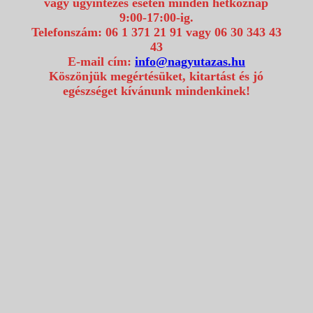
vagy ügyintézés esetén minden hétköznap
9:00-17:00-ig.
Telefonszám: 06 1 371 21 91 vagy 06 30 343 43
43
E-mail cím:
info@nagyutazas.hu
Köszönjük megértésüket, kitartást és jó
egészséget kívánunk mindenkinek!