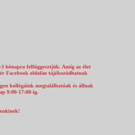
-3 hónapra felfüggesztjük. Amíg az élet
efér Facebook oldalán tájékozódhatnak
égen kollégáink megtalálhatóak és állnak
p 9:00-17:00-ig.
denkinek!