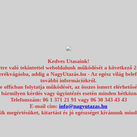
Kedves Utasaink!
etre való tekintettel weboldalunk működését a következő 2
erékvágásba, addig a NagyUtazás.hu - Az egész világ bel
további információkról.
e officban folytatja működését, az összes ismert elérhetős
 bármilyen kérdés vagy ügyintézés esetén minden hétközna
Telefonszám: 06 1 371 21 91 vagy 06 30 343 43 43
E-mail cím:
info@nagyutazas.hu
k megértésüket, kitartást és jó egészséget kívánunk min