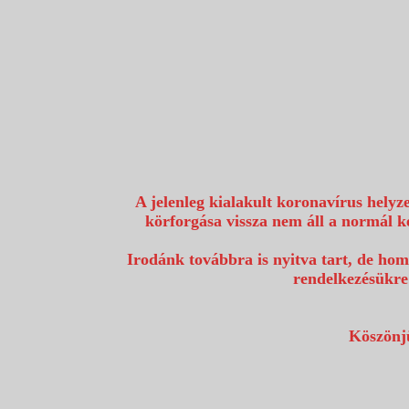
1117 Budapest, Fehérvári út 80.
info@utazzvelunk.hu
(06) 1 371 21 91, (06) 30 343 4343
0
A jelenleg kialakult koronavírus helyz
körforgása vissza nem áll a normál k
Irodánk továbbra is nyitva tart, de hom
rendelkezésükre
Köszönjü