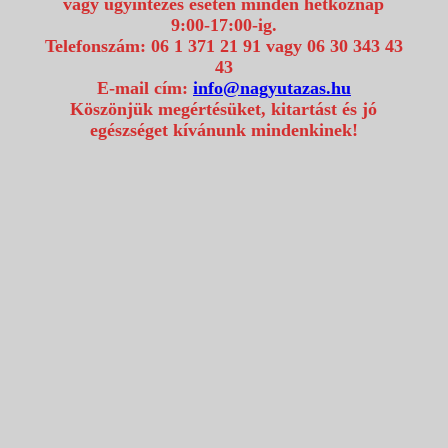
vagy ügyintézés esetén minden hétköznap
9:00-17:00-ig.
Telefonszám: 06 1 371 21 91 vagy 06 30 343 43
43
E-mail cím:
info@nagyutazas.hu
Köszönjük megértésüket, kitartást és jó
egészséget kívánunk mindenkinek!