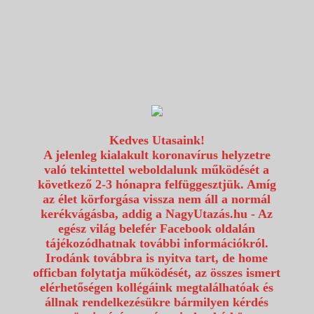
1117 Budapest, Fehérvári út 80.
info@utazzvelunk.hu
(06) 1 371 21 91, (06) 30 343 4343
0
Kedves Utasaink!
A jelenleg kialakult koronavírus helyzetre
való tekintettel weboldalunk működését a
következő 2-3 hónapra felfüggesztjük. Amíg
az élet körforgása vissza nem áll a normál
kerékvágásba, addig a NagyUtazás.hu - Az
egész világ belefér Facebook oldalán
tájékozódhatnak további információkról.
Irodánk továbbra is nyitva tart, de home
officban folytatja működését, az összes ismert
elérhetőségen kollégáink megtalálhatóak és
állnak rendelkezésükre bármilyen kérdés