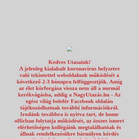
1117 Budapest, Fehérvári út 80.
info@utazzvelunk.hu
(06) 1 371 21 91, (06) 30 343 4343
0
Kedves Utasaink!
A jelenleg kialakult koronavírus helyzetre
való tekintettel weboldalunk működését a
következő 2-3 hónapra felfüggesztjük. Amíg
az élet körforgása vissza nem áll a normál
kerékvágásba, addig a NagyUtazás.hu - Az
egész világ belefér Facebook oldalán
tájékozódhatnak további információkról.
Irodánk továbbra is nyitva tart, de home
officban folytatja működését, az összes ismert
elérhetőségen kollégáink megtalálhatóak és
állnak rendelkezésükre bármilyen kérdés