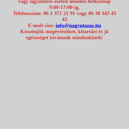
vagy ügyintézés esetén minden hétköznap
9:00-17:00-ig.
Telefonszám: 06 1 371 21 91 vagy 06 30 343 43
43
E-mail cím:
info@nagyutazas.hu
Köszönjük megértésüket, kitartást és jó
egészséget kívánunk mindenkinek!