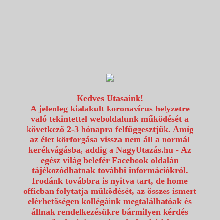
1117 Budapest, Fehérvári út 80.
info@utazzvelunk.hu
(06) 1 371 21 91, (06) 30 343 4343
0
Kedves Utasaink!
A jelenleg kialakult koronavírus helyzetre
való tekintettel weboldalunk működését a
következő 2-3 hónapra felfüggesztjük. Amíg
az élet körforgása vissza nem áll a normál
kerékvágásba, addig a NagyUtazás.hu - Az
egész világ belefér Facebook oldalán
tájékozódhatnak további információkról.
Irodánk továbbra is nyitva tart, de home
officban folytatja működését, az összes ismert
elérhetőségen kollégáink megtalálhatóak és
állnak rendelkezésükre bármilyen kérdés