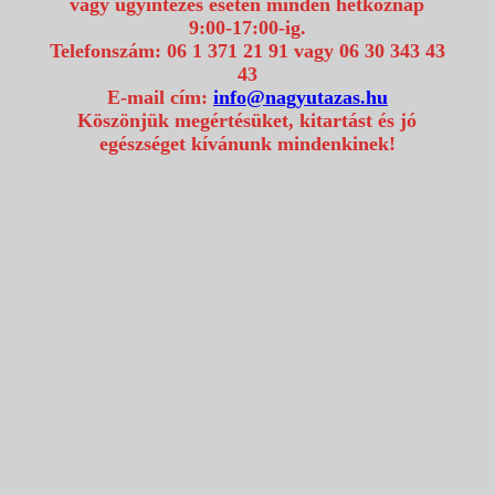
vagy ügyintézés esetén minden hétköznap
9:00-17:00-ig.
Telefonszám: 06 1 371 21 91 vagy 06 30 343 43
43
E-mail cím:
info@nagyutazas.hu
Köszönjük megértésüket, kitartást és jó
egészséget kívánunk mindenkinek!