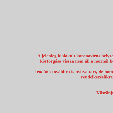
1117 Budapest, Fehérvári út 80.
info@utazzvelunk.hu
(06) 1 371 21 91, (06) 30 343 4343
0
A jelenleg kialakult koronavírus helyz
körforgása vissza nem áll a normál k
Irodánk továbbra is nyitva tart, de hom
rendelkezésükre
Köszönjü