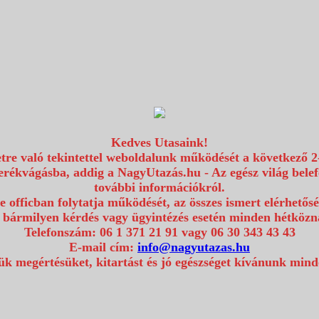
Kedves Utasaink!
etre való tekintettel weboldalunk működését a következő 2
erékvágásba, addig a NagyUtazás.hu - Az egész világ bel
további információkról.
e officban folytatja működését, az összes ismert elérhetős
 bármilyen kérdés vagy ügyintézés esetén minden hétközna
Telefonszám: 06 1 371 21 91 vagy 06 30 343 43 43
E-mail cím:
info@nagyutazas.hu
k megértésüket, kitartást és jó egészséget kívánunk min