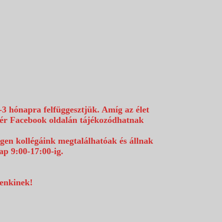
-3 hónapra felfüggesztjük. Amíg az élet
efér Facebook oldalán tájékozódhatnak
égen kollégáink megtalálhatóak és állnak
p 9:00-17:00-ig.
denkinek!