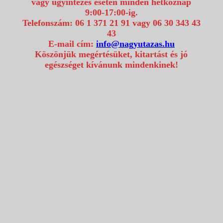
vagy ügyintézés esetén minden hétköznap
9:00-17:00-ig.
Telefonszám: 06 1 371 21 91 vagy 06 30 343 43
43
E-mail cím:
info@nagyutazas.hu
Köszönjük megértésüket, kitartást és jó
egészséget kívánunk mindenkinek!