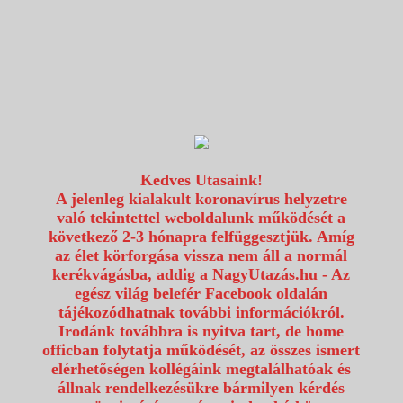
1117 Budapest, Fehérvári út 80.
info@utazzvelunk.hu
(06) 1 371 21 91, (06) 30 343 4343
0
Kedves Utasaink!
A jelenleg kialakult koronavírus helyzetre
való tekintettel weboldalunk működését a
következő 2-3 hónapra felfüggesztjük. Amíg
az élet körforgása vissza nem áll a normál
kerékvágásba, addig a NagyUtazás.hu - Az
egész világ belefér Facebook oldalán
tájékozódhatnak további információkról.
Irodánk továbbra is nyitva tart, de home
officban folytatja működését, az összes ismert
elérhetőségen kollégáink megtalálhatóak és
állnak rendelkezésükre bármilyen kérdés