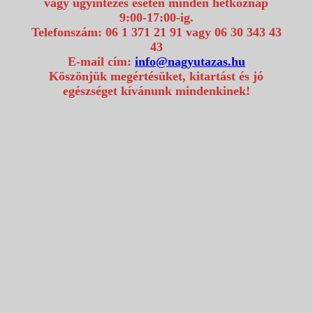
vagy ügyintézés esetén minden hétköznap
9:00-17:00-ig.
Telefonszám: 06 1 371 21 91 vagy 06 30 343 43
43
E-mail cím:
info@nagyutazas.hu
Köszönjük megértésüket, kitartást és jó
egészséget kívánunk mindenkinek!