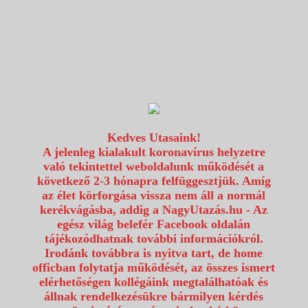
1117 Budapest, Fehérvári út 80.
info@utazzvelunk.hu
(06) 1 371 21 91, (06) 30 343 4343
0
Kedves Utasaink!
A jelenleg kialakult koronavírus helyzetre
való tekintettel weboldalunk működését a
következő 2-3 hónapra felfüggesztjük. Amíg
az élet körforgása vissza nem áll a normál
kerékvágásba, addig a NagyUtazás.hu - Az
egész világ belefér Facebook oldalán
tájékozódhatnak további információkról.
Irodánk továbbra is nyitva tart, de home
officban folytatja működését, az összes ismert
elérhetőségen kollégáink megtalálhatóak és
állnak rendelkezésükre bármilyen kérdés