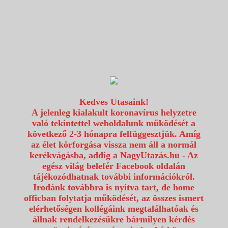
1117 Budapest, Fehérvári út 80.
info@utazzvelunk.hu
(06) 1 371 21 91, (06) 30 343 4343
0
Kedves Utasaink!
A jelenleg kialakult koronavírus helyzetre
való tekintettel weboldalunk működését a
következő 2-3 hónapra felfüggesztjük. Amíg
az élet körforgása vissza nem áll a normál
kerékvágásba, addig a NagyUtazás.hu - Az
egész világ belefér Facebook oldalán
tájékozódhatnak további információkról.
Irodánk továbbra is nyitva tart, de home
officban folytatja működését, az összes ismert
elérhetőségen kollégáink megtalálhatóak és
állnak rendelkezésükre bármilyen kérdés