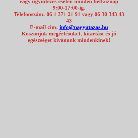
vagy ügyintézés esetén minden hétköznap
9:00-17:00-ig.
Telefonszám: 06 1 371 21 91 vagy 06 30 343 43
43
E-mail cím:
info@nagyutazas.hu
Köszönjük megértésüket, kitartást és jó
egészséget kívánunk mindenkinek!