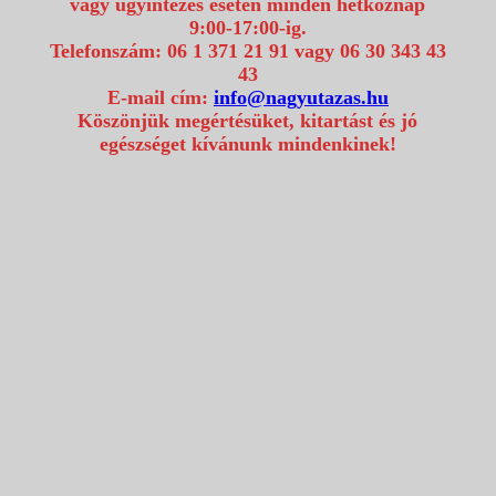
vagy ügyintézés esetén minden hétköznap
9:00-17:00-ig.
Telefonszám: 06 1 371 21 91 vagy 06 30 343 43
43
E-mail cím:
info@nagyutazas.hu
Köszönjük megértésüket, kitartást és jó
egészséget kívánunk mindenkinek!