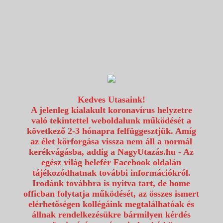
1117 Budapest, Fehérvári út 80.
info@utazzvelunk.hu
(06) 1 371 21 91, (06) 30 343 4343
0
Kedves Utasaink!
A jelenleg kialakult koronavírus helyzetre
való tekintettel weboldalunk működését a
következő 2-3 hónapra felfüggesztjük. Amíg
az élet körforgása vissza nem áll a normál
kerékvágásba, addig a NagyUtazás.hu - Az
egész világ belefér Facebook oldalán
tájékozódhatnak további információkról.
Irodánk továbbra is nyitva tart, de home
officban folytatja működését, az összes ismert
elérhetőségen kollégáink megtalálhatóak és
állnak rendelkezésükre bármilyen kérdés